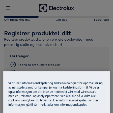
Om produktet ditt
Om deg
Bekreftelse
Registrer produktet ditt
Registrer produktet ditt for en enklere opplevelse – med
personlig støtte og eksklusive tilbud.
Du trenger:
Tilgang til produktets typeskilt
Leveringsdato
3 minutter av tiden din
Vi bruker informasjonskapsler og andre teknologier for optimalisering
av nettstedet samt for kampanje- og markedsføringsformål. Vi deler
Finn produktet ditt
også informasjon om din bruk av nettstedet vårt med våre sosiale
medier-, reklame- og analysepartnere. Ved å klikke på «Godta alle
cookier», samtykker du til vår bruk av informasjonskapsler. For mer
Ta et bilde av typeskiltet og last det opp
informasjon, gå til vår merknader om informasjonskapsler.