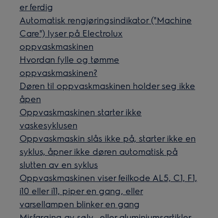
er ferdig
Automatisk rengjøringsindikator ("Machine
Care") lyser på Electrolux
oppvaskmaskinen
Hvordan fylle og tømme
oppvaskmaskinen?
Døren til oppvaskmaskinen holder seg ikke
åpen
Oppvaskmaskinen starter ikke
vaskesyklusen
Oppvaskmaskin slås ikke på, starter ikke en
syklus, åpner ikke døren automatisk på
slutten av en syklus
Oppvaskmaskinen viser feilkode AL5, C1, F1,
i10 eller i11, piper en gang, eller
varsellampen blinker en gang
Misfarging av sølv- eller aluminiumsartikler