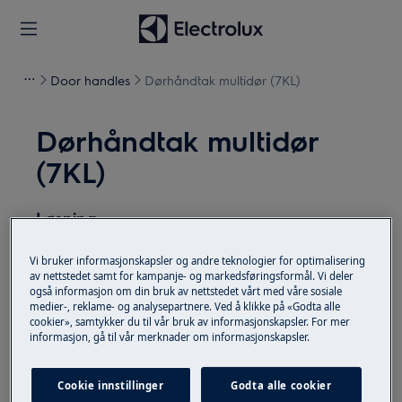
Door handles
Dørhåndtak multidør (7KL)
Dørhåndtak multidør
(7KL)
Løsning
Deaktiver apparatet og trekk støpselet ut av
Vi bruker informasjonskapsler og andre teknologier for optimalisering
stikkontakten før vedlikeholdsoperasjoner.
av nettstedet samt for kampanje- og markedsføringsformål. Vi deler
også informasjon om din bruk av nettstedet vårt med våre sosiale
medier-, reklame- og analysepartnere. Ved å klikke på «Godta alle
Vær alltid forsiktig når du flytter apparater. For
cookier», samtykker du til vår bruk av informasjonskapsler. For mer
tunge apparater er det nødvendig at to personer
informasjon, gå til vår merknader om informasjonskapsler.
flytter det.
Cookie innstillinger
Godta alle cookier
Bruk alltid vernehansker og medfølgende fottøy.