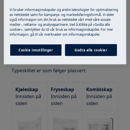
Du finner denne informasjonen på produktets
typeplate.
Vi bruker informasjonskapsler og andre teknologier for optimalisering
av nettstedet samt for kampanje- og markedsføringsformål. Vi deler
også informasjon om din bruk av nettstedet vårt med våre sosiale
medier-, reklame- og analysepartnere. Ved å klikke på «Godta alle
Modellnummer
cookier», samtykker du til vår bruk av informasjonskapsler. For mer
PNC
informasjon, gå til vår merknader om informasjonskapsler.
(produktnummer)
ELC-nummer
Cookie innstillinger
Godta alle cookier
Serienummer
Typeskiltet er som følger plassert:
Kjøleskap
Fryseskap
Kombiskap
Innsiden på
Innsiden på
Innsiden på
siden
siden
siden