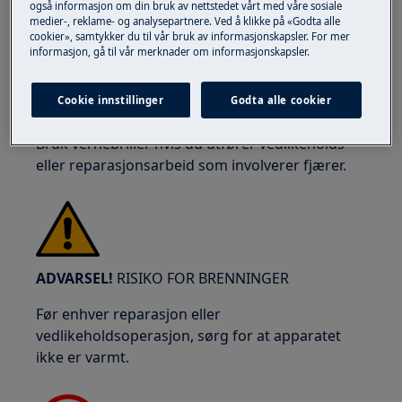
også informasjon om din bruk av nettstedet vårt med våre sosiale
ADVARSEL!
RISIKO FOR ØYESKADE
medier-, reklame- og analysepartnere. Ved å klikke på «Godta alle
cookier», samtykker du til vår bruk av informasjonskapsler. For mer
informasjon, gå til vår merknader om informasjonskapsler.
Cookie innstillinger
Godta alle cookier
Bruk vernebriller hvis du utfører vedlikeholds-
eller reparasjonsarbeid som involverer fjærer.
ADVARSEL!
RISIKO FOR BRENNINGER
Før enhver reparasjon eller
vedlikeholdsoperasjon, sørg for at apparatet
ikke er varmt.