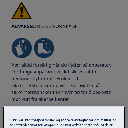
ADVARSEL!
RISIKO FOR SKADE
Vær alltid forsiktig når du flytter på apparater.
For tunge apparater er det sikrest at to
personer flytter det. Bruk alltid
sikkerhetshansker og vernefottøy. Ha på
sikkerhetshansker til enhver tid for å beskytte
mot kutt fra skarpe kanter.
Vi bruker informasjonskapsler og andre teknologier for optimalisering
av nettstedet samt for kampanje- og markedsføringsformål. Vi deler