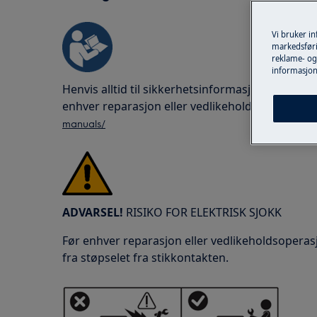
Vi bruker i
markedsføri
reklame- og 
informasjon
Henvis alltid til sikkerhetsinformasjonen i bru
enhver reparasjon eller vedlikeholdsoperasjon
manuals/
ADVARSEL!
RISIKO FOR ELEKTRISK SJOKK
Før enhver reparasjon eller vedlikeholdsoperas
fra støpselet fra stikkontakten.