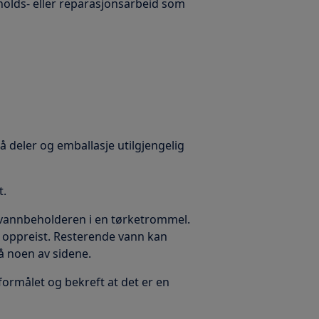
holds- eller reparasjonsarbeid som
må deler og emballasje utilgjengelig
t.
l vannbeholderen i en tørketrommel.
r oppreist. Resterende vann kan
å noen av sidene.
 formålet og bekreft at det er en