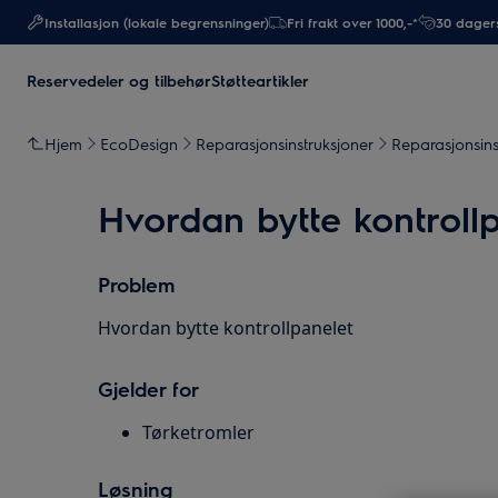
Installasjon (lokale begrensninger)
Fri frakt over 1000,-*
30 dagers
Reservedeler og tilbehør
Støtteartikler
Hjem
EcoDesign
Reparasjonsinstruksjoner
Reparasjonsins
Hvordan bytte kontrollp
Problem
Hvordan bytte kontrollpanelet
Gjelder for
Tørketromler
Løsning