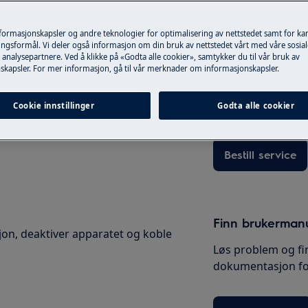
nformasjonskapsler og andre teknologier for optimalisering av nettstedet samt for k
ngsformål. Vi deler også informasjon om din bruk av nettstedet vårt med våre sosial
Bestill service
analysepartnere. Ved å klikke på «Godta alle cookier», samtykker du til vår bruk av
skapsler. For mer informasjon, gå til vår merknader om informasjonskapsler.
Ønsker du bestille
kerhåndboken for produktet ditt før
Electrolux teknike
.
https://www.electrolux.com/support/user-
Cookie innstillinger
til et pris, inklude
Godta alle cookier
Bestill service
Finn brukerman
jon, deaktiver apparatet og koble
Løs problem og fi
dokumentasjon for