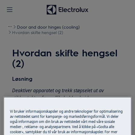
Door and door hinges (cooling)
Hvordan skifte hengsel (2)
Hvordan skifte hengsel
(2)
Løsning
Deaktiver apparatet og trekk støpselet ut av
stikkontakten
før vedlikeholdsarbeid
.
Vær alltid forsiktig når du flytter apparater. For
Vi bruker informasjonskapsler og andre teknologier for optimalisering
tunge apparater er det nødvendig at to personer
av nettstedet samt for kampanje- og markedsføringsformål. Vi deler
også informasjon om din bruk av nettstedet vårt med våre sosiale
flytter det.
medier-, reklame- og analysepartnere. Ved å klikke på «Godta alle
cookier», samtykker du til vår bruk av informasjonskapsler. For mer