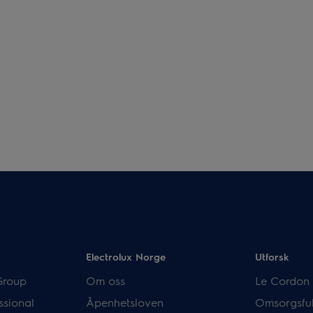
Electrolux Norge
Utforsk
Group
Om oss
Le Cordon 
ssional
Åpenhetsloven
Omsorgsful