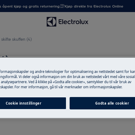
 åpent kjøp og gratis returnering
Kjøp direkte fra Electrolux Online
kifte skuffen (4)
4)
nformasjonskapsler og andre teknologier for optimalisering av nettstedet samt for k
ngsformål. Vi deler også informasjon om din bruk av nettstedet vårt med våre sosial
analysepartnere. Ved å klikke på «Godta alle cookier», samtykker du til vår bruk av
skapsler. For mer informasjon, gå til vår merknader om informasjonskapsler.
takten før vedlikeholdsarbeid.
Cookie innstillinger
Godta alle cookier
nge apparater er det nødvendig at to