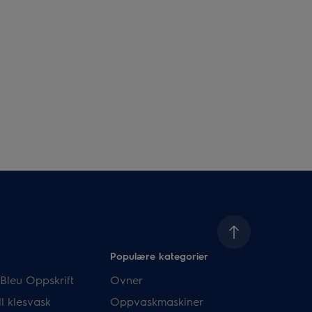
Populære kategorier
Bleu Oppskrift
Ovner
l klesvask
Oppvaskmaskiner