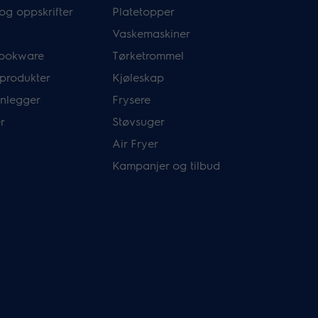
og oppskrifter
Platetopper
Vaskemaskiner
ookware
Tørketrommel
 produkter
Kjøleskap
nlegger
Frysere
r
Støvsuger
Air Fryer
Kampanjer og tilbud