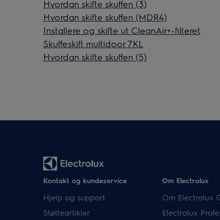
Hvordan skifte skuffen (3)
Hvordan skifte skuffen (MDR4)
Installere og skifte ut CleanAir+-filteret
Skuffeskift multidoor 7KL
Hvordan skifte skuffen (5)
Kontakt og kundeservice
Om Electrolux
Hjelp og support
Om Electrolux 
Støtteartikler
Electrolux Profe