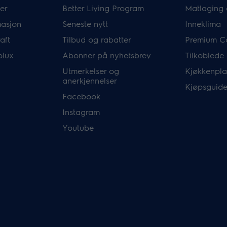
er
Better Living Program
Matlaging 
masjon
Seneste nytt
Inneklima
aft
Tilbud og rabatter
Premium C
olux
Abonner på nyhetsbrev
Tilkoblede
Utmerkelser og
Kjøkkenpla
anerkjennelser
Kjøpsguide
Facebook
Instagram
Youtube