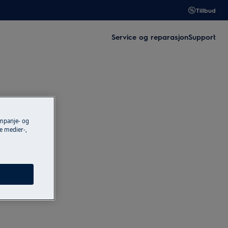
Tillbud
Service og reparasjon
Support
ampanje- og
e medier-,