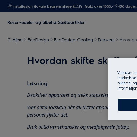
Installasjon (lokale begrensninger)
Fri frakt over 1000,-*
30 dagers
Reservedeler og tilbehør
Støtteartikler
Hjem
EcoDesign
EcoDesign-Cooling
Drawers
Hvordan s
Hvordan skifte skuffen (
Vi bruker i
markedsføri
Løsning
reklame- og 
informasjon
Deaktiver apparatet og trekk støpselet ut av stikkon
Vær alltid forsiktig når du flytter apparater. For tu
personer flytter det.
Bruk alltid vernehansker og medfølgende fottøy.