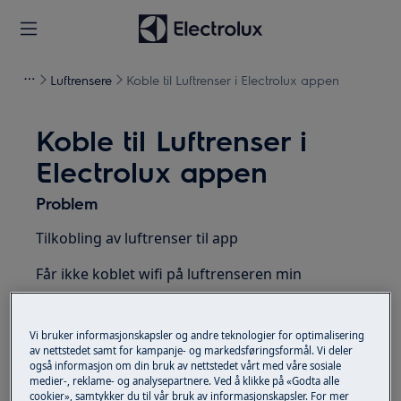
Luftrensere
Koble til Luftrenser i Electrolux appen
Koble til Luftrenser i
Electrolux appen
Problem
Tilkobling av luftrenser til app
Får ikke koblet wifi på luftrenseren min
Finner ikke luftrenser i appen
Vi bruker informasjonskapsler og andre teknologier for optimalisering
av nettstedet samt for kampanje- og markedsføringsformål. Vi deler
Gjelder for
også informasjon om din bruk av nettstedet vårt med våre sosiale
medier-, reklame- og analysepartnere. Ved å klikke på «Godta alle
Luftrenser
cookier», samtykker du til vår bruk av informasjonskapsler. For mer