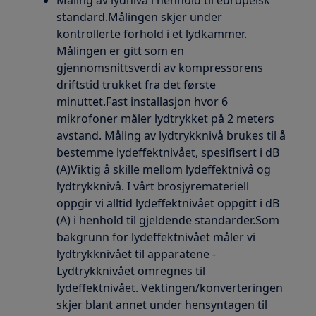
standard.Målingen skjer under
kontrollerte forhold i et lydkammer.
Målingen er gitt som en
gjennomsnittsverdi av kompressorens
driftstid trukket fra det første
minuttet.Fast installasjon hvor 6
mikrofoner måler lydtrykket på 2 meters
avstand. Måling av lydtrykknivå brukes til å
bestemme lydeffektnivået, spesifisert i dB
(A)Viktig å skille mellom lydeffektnivå og
lydtrykknivå. I vårt brosjyremateriell
oppgir vi alltid lydeffektnivået oppgitt i dB
(A) i henhold til gjeldende standarder.Som
bakgrunn for lydeffektnivået måler vi
lydtrykknivået til apparatene -
Lydtrykknivået omregnes til
lydeffektnivået. Vektingen/konverteringen
skjer blant annet under hensyntagen til