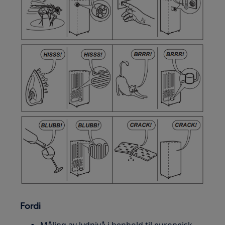
Fordi
Måling av lydnivå i henhold til europeisk