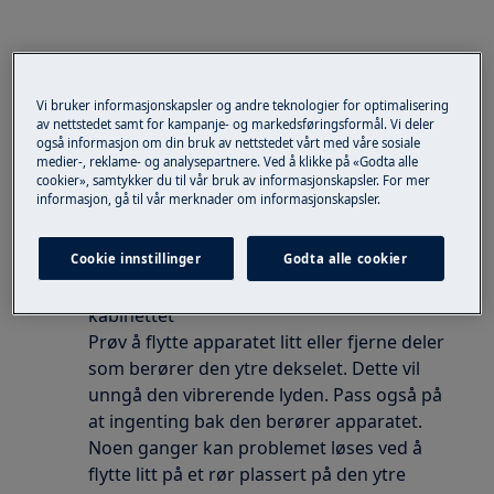
Vi bruker informasjonskapsler og andre teknologier for optimalisering
av nettstedet samt for kampanje- og markedsføringsformål. Vi deler
også informasjon om din bruk av nettstedet vårt med våre sosiale
medier-, reklame- og analysepartnere. Ved å klikke på «Godta alle
cookier», samtykker du til vår bruk av informasjonskapsler. For mer
informasjon, gå til vår merknader om informasjonskapsler.
Cookie innstillinger
Godta alle cookier
Se etter alt som berører utsiden av
kabinettet
Prøv å flytte apparatet litt eller fjerne deler
som berører den ytre dekselet. Dette vil
unngå den vibrerende lyden. Pass også på
at ingenting bak den berører apparatet.
Noen ganger kan problemet løses ved å
flytte litt på et rør plassert på den ytre