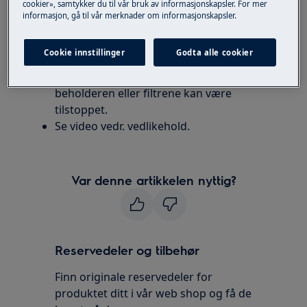
cookier», samtykker du til vår bruk av informasjonskapsler. For mer
informasjon, gå til vår merknader om informasjonskapsler.
Løsning
Cookie innstillinger
Godta alle cookier
Hvis sugekraften er redusert eller hvis
enheten stopper, vennligst sjekk om
beholderen eller filtrene kan være
tilstoppet.
Se video vedr. vedlikehold.
Var denne artikkelen nyttig?
Reservedeler og tilbehør
Finn originale reservedeler for
produktet ditt i vår web shop og få de