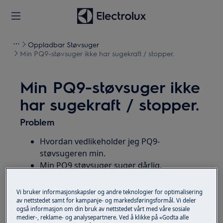
Oppladbar Støvsuger
Min PQ9-støvsuger ikke har sugekraft / stopper.
Min PQ9-støvsuger ikke
har sugekraft / stopper.
Problem
Hvordan vedlikeholder jeg PQ9-
støvsugeren min.
Min PQ9 støvsuger suger dårlig.
PQ9 vedlikehold.
Vi bruker informasjonskapsler og andre teknologier for optimalisering
Gjelder for
av nettstedet samt for kampanje- og markedsføringsformål. Vi deler
også informasjon om din bruk av nettstedet vårt med våre sosiale
medier-, reklame- og analysepartnere. Ved å klikke på «Godta alle
PQ9 batteristøvsuger.