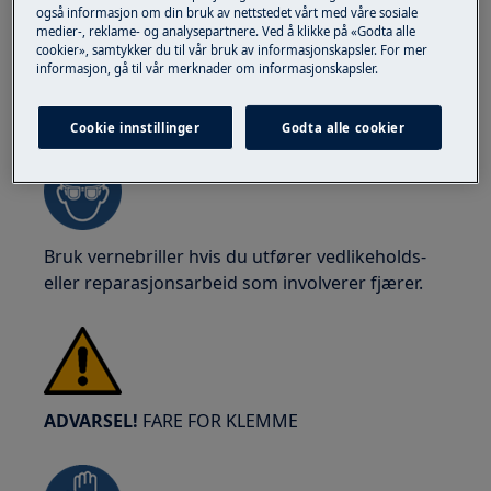
også informasjon om din bruk av nettstedet vårt med våre sosiale
medier-, reklame- og analysepartnere. Ved å klikke på «Godta alle
cookier», samtykker du til vår bruk av informasjonskapsler. For mer
informasjon, gå til vår merknader om informasjonskapsler.
ADVARSEL!
RISIKO FOR ØYESKADE
Cookie innstillinger
Godta alle cookier
Bruk vernebriller hvis du utfører vedlikeholds-
eller reparasjonsarbeid som involverer fjærer.
ADVARSEL!
FARE FOR KLEMME