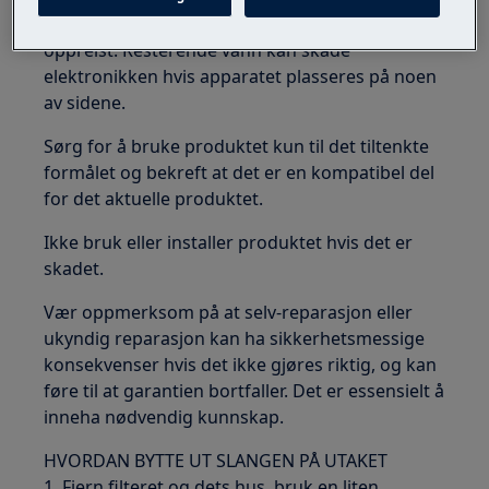
Vedlikehold bør utføres mens apparatet står
oppreist. Resterende vann kan skade
elektronikken hvis apparatet plasseres på noen
av sidene.
Sørg for å bruke produktet kun til det tiltenkte
formålet og bekreft at det er en kompatibel del
for det aktuelle produktet.
Ikke bruk eller installer produktet hvis det er
skadet.
Vær oppmerksom på at selv-reparasjon eller
ukyndig reparasjon kan ha sikkerhetsmessige
konsekvenser hvis det ikke gjøres riktig, og kan
føre til at garantien bortfaller. Det er essensielt å
inneha nødvendig kunnskap.
HVORDAN BYTTE UT SLANGEN PÅ UTAKET
1. Fjern filteret og dets hus, bruk en liten