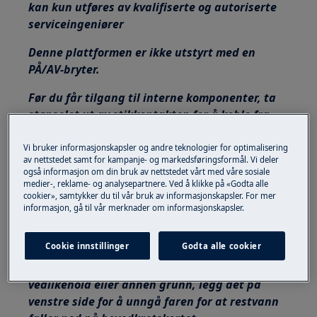
kan kun utføres av kvalifiserte og autoriserte
serviceingeniører
Denne plattformen er ikke utstyrt med en
PÅ/AV-bryter.
Før du får tilgang til interne komponenter, ta
støpselet ut av stikkontakten for å koble fra
strømforsyningen.
Vi bruker informasjonskapsler og andre teknologier for optimalisering
Noen av komponentene i den mekaniske delen
av nettstedet samt for kampanje- og markedsføringsformål. Vi deler
også informasjon om din bruk av nettstedet vårt med våre sosiale
kan forårsake skader, så bruk passende
medier-, reklame- og analysepartnere. Ved å klikke på «Godta alle
beskyttelse og fortsett med forsiktighet.
cookier», samtykker du til vår bruk av informasjonskapsler. For mer
informasjon, gå til vår merknader om informasjonskapsler.
Tøm alltid apparatet for alt vannet før du
legger det på siden.
Cookie innstillinger
Godta alle cookier
Hvis apparatet må plasseres på siden av
vedlikehold eller annen grunn, legg det på
venstre side for å unngå faren for at restvann