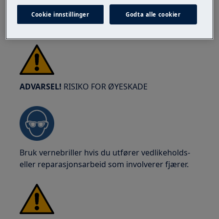
sikkerhetshansker og vernefottøy. Ha på deg
sikkerhetshansker til enhver tid for å beskytte
Cookie innstillinger
Godta alle cookier
mot kutt fra skarpe kanter.
ADVARSEL!
RISIKO FOR ØYESKADE
Bruk vernebriller hvis du utfører vedlikeholds-
eller reparasjonsarbeid som involverer fjærer.