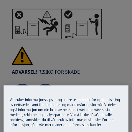
ADVARSEL!
RISIKO FOR SKADE
Vi bruker informasjonskapsler og andre teknologier for optimalisering
av nettstedet samt for kampanje- og markedsføringsformål. Vi deler
også informasjon om din bruk av nettstedet vårt med våre sosiale
Vær alltid forsiktig når du flytter på apparater.
medier-, reklame- og analysepartnere. Ved å klikke på «Godta alle
For tunge apparater er det sikrest at to
cookier», samtykker du til vår bruk av informasjonskapsler. For mer
informasjon, gå til vår merknader om informasjonskapsler.
personer flytter det. Bruk alltid