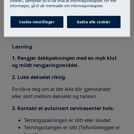
cookier», samtykker du til vår bruk av informasjonskapsler. For mer
Luft blir igjen i posen
informasjon, gå til vår merknader om informasjonskapsler.
Gjelder for
Cookie innstillinger
Godta alle cookier
Vakuumforsegler
Løsning
1. Rengjør dekkpakningen med en myk klut
og mildt rengjøringsmiddel.
2. Lukk dekselet riktig.
Forsikre deg om at det ikke blir gjenstander
eller skitt mellom dekselet og tanken.
3.
Kontakt et autorisert servicesenter hvis:
Tetningspakningen er slitt eller skadet
Tetningsstangen er slitt (Teflonbelegget er