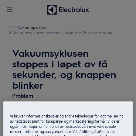
Vakuumpakker
Vakuumsyklusen stoppes i løpet av få sekunder, og
knappen blinker
Vakuumsyklusen
stoppes i løpet av få
sekunder, og knappen
blinker
Problem
Vakuumsyklusen stoppes i løpet av få
sekunder og knappen blinker
Vi bruker informasjonskapsler og andre teknologier for optimalisering
av nettstedet samt for kampanje- og markedsføringsformål. Vi deler
også informasjon om din bruk av nettstedet vårt med våre sosiale
medier-, reklame- og analysepartnere. Ved å klikke på «Godta alle