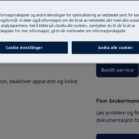
kerhåndboken for produktet ditt før
nformasjonskapsler og andre teknologier for optimalisering av nettstedet samt for k
ngsformål. Vi deler også informasjon om din bruk av nettstedet vårt med våre sosial
Bestill service
.
https://www.electrolux.com/support/user-
analysepartnere. Ved å klikke på «Godta alle cookier», samtykker du til vår bruk av
skapsler. For mer informasjon, gå til vår merknader om informasjonskapsler.
Ønsker du bestille
Electrolux teknike
Cookie innstillinger
til et pris, inklude
Godta alle cookier
Bestill service
jon, deaktiver apparatet og koble
Finn brukerman
Løs problem og fi
dokumentasjon for