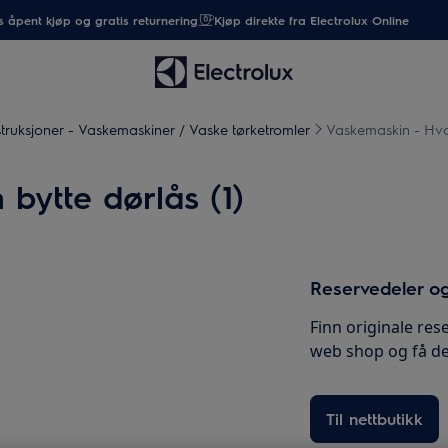
 åpent kjøp og gratis returnering
Kjøp direkte fra Electrolux Online
truksjoner - Vaskemaskiner / Vaske tørketromler
Vaskemaskin - Hvor
bytte dørlås (1)
Reservedeler og
Finn originale rese
web shop og få de
Til nettbutikk