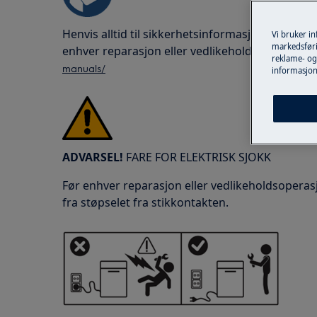
Henvis alltid til sikkerhetsinformasjonen i bru
Vi bruker i
markedsføri
enhver reparasjon eller vedlikeholdsoperasjon
reklame- og 
manuals/
informasjon
ADVARSEL!
FARE FOR ELEKTRISK SJOKK
Før enhver reparasjon eller vedlikeholdsoperas
fra støpselet fra stikkontakten.