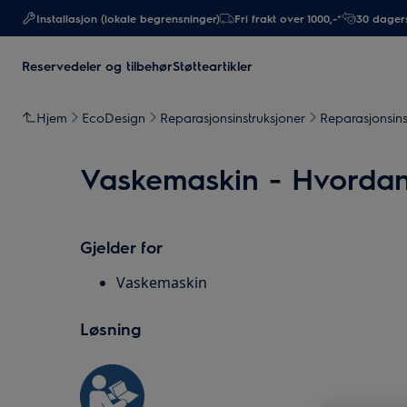
Installasjon (lokale begrensninger)
Fri frakt over 1000,-*
30 dagers
Reservedeler og tilbehør
Støtteartikler
Hjem
EcoDesign
Reparasjonsinstruksjoner
Reparasjonsins
Vaskemaskin - Hvordan 
Gjelder for
Vaskemaskin
Løsning