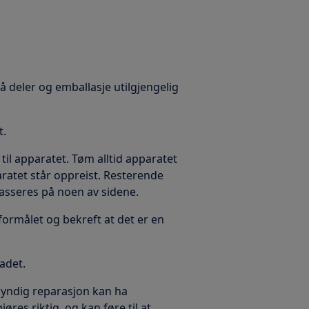
må deler og emballasje utilgjengelig
t.
til apparatet. Tøm alltid apparatet
ratet står oppreist. Resterende
asseres på noen av sidene.
 formålet og bekreft at det er en
kadet.
kyndig reparasjon kan ha
res riktig, og kan føre til at