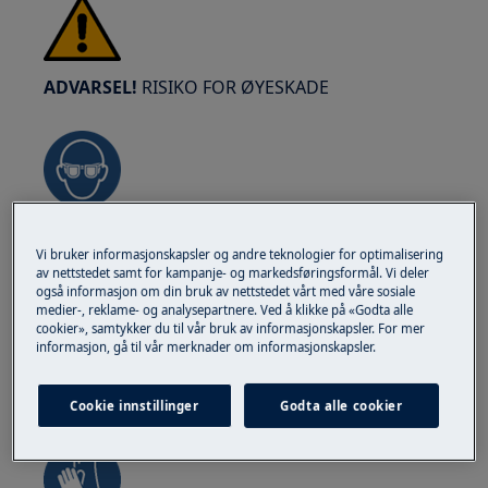
ADVARSEL!
RISIKO FOR ØYESKADE
Bruk vernebriller hvis du utfører vedlikeholds-
Vi bruker informasjonskapsler og andre teknologier for optimalisering
eller reparasjonsarbeid som involverer fjærer.
av nettstedet samt for kampanje- og markedsføringsformål. Vi deler
også informasjon om din bruk av nettstedet vårt med våre sosiale
medier-, reklame- og analysepartnere. Ved å klikke på «Godta alle
cookier», samtykker du til vår bruk av informasjonskapsler. For mer
informasjon, gå til vår merknader om informasjonskapsler.
ADVARSEL!
FARE FOR KLEMME
Cookie innstillinger
Godta alle cookier