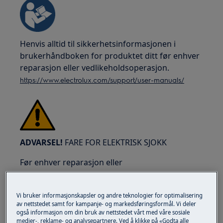
Henvis alltid til sikkerhetsinformasjonen i
brukerhåndboken for produktet ditt før enhver
reparasjon eller vedlikeholdsoperasjon.
https://www.electrolux.com/support/user-manuals/
ADVARSEL!
FARE FOR ELEKTRISK SJOKK
Før enhver reparasjon eller
vedlikeholdsoperasjon, deaktiver apparatet og
koble fra støpselet fra stikkontakten.
Vi bruker informasjonskapsler og andre teknologier for optimalisering
av nettstedet samt for kampanje- og markedsføringsformål. Vi deler
også informasjon om din bruk av nettstedet vårt med våre sosiale
medier-, reklame- og analysepartnere. Ved å klikke på «Godta alle