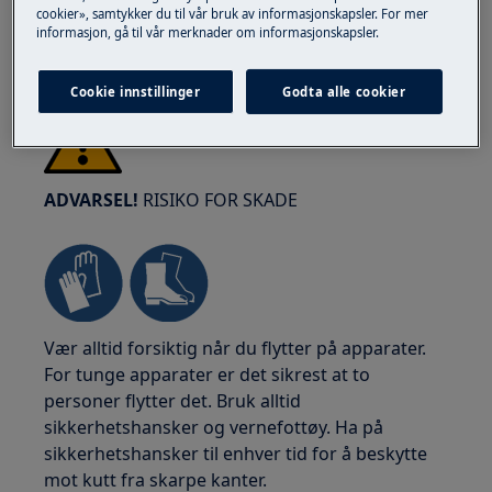
cookier», samtykker du til vår bruk av informasjonskapsler. For mer
informasjon, gå til vår merknader om informasjonskapsler.
Cookie innstillinger
Godta alle cookier
ADVARSEL!
RISIKO FOR SKADE
Vær alltid forsiktig når du flytter på apparater.
For tunge apparater er det sikrest at to
personer flytter det. Bruk alltid
sikkerhetshansker og vernefottøy. Ha på
sikkerhetshansker til enhver tid for å beskytte
mot kutt fra skarpe kanter.