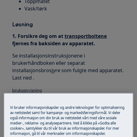
Toppmatet
Vask/tørk
Løsning
1. Forsikre deg om at
transportboltene
fjernes fra baksiden av apparatet.
Se installasjonsinstruksjonene i
brukerhåndboken eller separat
installasjonsbrosjyre som fulgte med apparatet.
Last ned .
bruksanvisning
Vi bruker informasjonskapsler og andre teknologier for optimalisering
av nettstedet samt for kampanje- og markedsføringsformål. Vi deler
også informasjon om din bruk av nettstedet vårt med våre sosiale
medier-, reklame- og analysepartnere. Ved å klikke på «Godta alle
cookier», samtykker du til vår bruk av informasjonskapsler. For mer
informasjon, gå til vår merknader om informasjonskapsler.