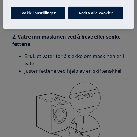
Cookie innstillinger
Godta alle cookier
2. Vatre inn maskinen ved å heve eller senke
føttene.
Bruk et vater for å sjekke om maskinen er i
vater.
Juster føttene ved hjelp av en skiftenøkkel.