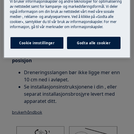
Vi bruker informasjonskapsler og andre teknologier for optimalisering
av nettstedet samt for kampanje- og markedsføringsformål. Vi deler
2. Rengjør filteret i inntaksslangen ved siden
også informasjon om din bruk av nettstedet vårt med våre sosiale
av kranen.
medier-, reklame- og analysepartnere. Ved å klikke på «Godta alle
cookier», samtykker du til vår bruk av informasjonskapsler. For mer
Hvis det er et filter i vannventilen hvor
informasjon, gå til vår merknader om informasjonskapsler.
inntaksslangen skrus på vaskemaskinen, bør
det også rengjøres.
Cookie innstillinger
Godta alle cookier
3. Sikre at dreneringsslangen er i korrekt
posisjon
Dreneringsslangen bør ikke ligge mer enn
10 cm ned i avløpet.
Se installasjonsinstruksjonene i din , eller
separat installasjonsbrosjyre levert med
apparatet ditt.
brukerhåndbok