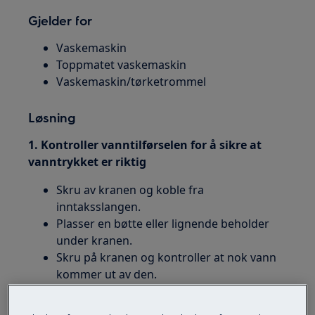
Gjelder for
Vaskemaskin
Toppmatet vaskemaskin
Vaskemaskin/tørketrommel
Løsning
1. Kontroller vanntilførselen for å sikre at
vanntrykket er riktig
Skru av kranen og koble fra
inntaksslangen.
Plasser en bøtte eller lignende beholder
under kranen.
Skru på kranen og kontroller at nok vann
kommer ut av den.
Du bør kunne fylle en 10-liters bøtte på
rundt et minutt.