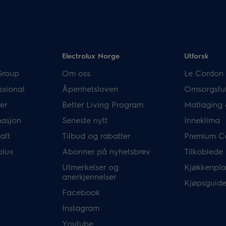
Electrolux Norge
Utforsk
Group
Om oss
Le Cordon 
ssional
Åpenhetsloven
Omsorgsful
er
Better Living Program
Matlaging 
masjon
Seneste nytt
Inneklima
aft
Tilbud og rabatter
Premium C
olux
Abonner på nyhetsbrev
Tilkoblede
Utmerkelser og
Kjøkkenpla
anerkjennelser
Kjøpsguide
Facebook
Instagram
Youtube