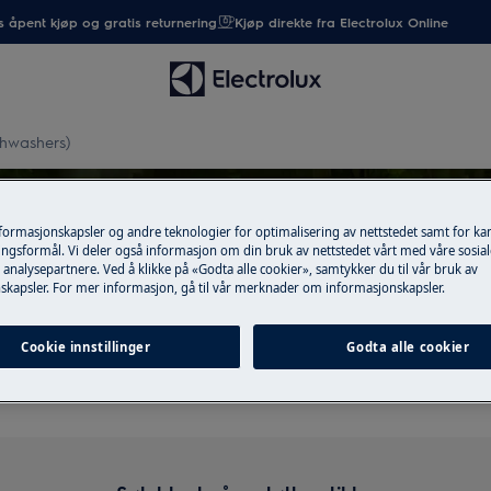
 åpent kjøp og gratis returnering
Kjøp direkte fra Electrolux Online
shwashers)
nformasjonskapsler og andre teknologier for optimalisering av nettstedet samt for k
ngsformål. Vi deler også informasjon om din bruk av nettstedet vårt med våre sosial
analysepartnere. Ved å klikke på «Godta alle cookier», samtykker du til vår bruk av
skapsler. For mer informasjon, gå til vår merknader om informasjonskapsler.
øtte for Door seals (dishwashe
Cookie innstillinger
Godta alle cookier