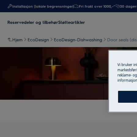
Installasjon (lokale begrensninger)
Fri frakt over 1000,-*
30 dagers
Reservedeler og tilbehør
Støtteartikler
Hjem
EcoDesign
EcoDesign-Dishwashing
Door seals (di
Vi bruker i
markedsføri
reklame- og 
informasjon
St