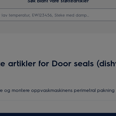
Søk blant våre støtteartikler
e artikler for Door seals (dis
e og montere oppvaskmaskinens perimetral pakning