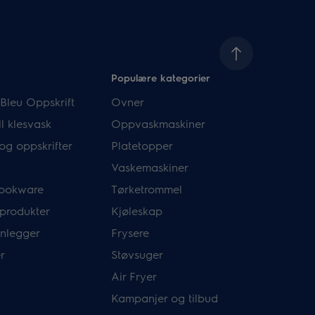
Populære kategorier
Bleu Oppskrift
Ovner
l klesvask
Oppvaskmaskiner
og oppskrifter
Platetopper
Vaskemaskiner
ookware
Tørketrommel
 produkter
Kjøleskap
nlegger
Frysere
r
Støvsuger
Air Fryer
Kampanjer og tilbud