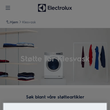
Hjem
Klesvask
Støtte for Klesvask
Søk blant våre støtteartikler