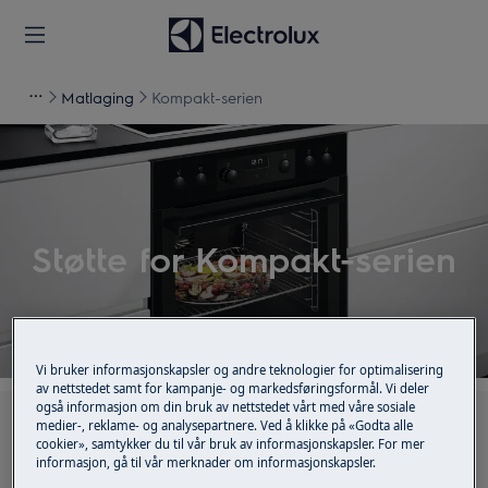
Matlaging
Kompakt-serien
Støtte for Kompakt-serien
Vi bruker informasjonskapsler og andre teknologier for optimalisering
av nettstedet samt for kampanje- og markedsføringsformål. Vi deler
også informasjon om din bruk av nettstedet vårt med våre sosiale
Søk blant våre støtteartikler
medier-, reklame- og analysepartnere. Ved å klikke på «Godta alle
cookier», samtykker du til vår bruk av informasjonskapsler. For mer
informasjon, gå til vår merknader om informasjonskapsler.