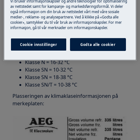
Vi bruker informasjonskapsler og andre teknologier for optimalisering
at omgivelsestemperaturen er for høy eller for
av nettstedet samt for kampanje- og markedsføringsformål. Vi deler
også informasjon om din bruk av nettstedet vårt med våre sosiale
lav. Kontroller temperaturklassifiseringen på
medier-, reklame- og analysepartnere. Ved å klikke på «Godta alle
produktets datamerke.
cookier», samtykker du til vår bruk av informasjonskapsler. For mer
informasjon, gå til vår merknader om informasjonskapsler.
Riktig drift kan kun garanteres for SN-
klasseprodukter innenfor et
Cookie innstillinger
Godta alle cookier
omgivelsestemperaturområde fra 10 °C til 32 °C.
Klasse N = 16-32 °C
Klasse SN = 10-32 °C
Klasse SN = 18-38 °C
Klasse SN/T = 10-38 °C
Plasseringen av klimaklaseinformasjonen på
merkeplaten: