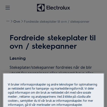
Ovn
Fordreide stekeplater til ovn / stekepanner
Fordreide stekeplater til
ovn / stekepanner
Løsning
Stekeplater/stekepanner fordreies når de blir
utsatt for spenninger eller ekstremt høye eller
lave temperaturer.
Vi bruker informasjonskapsler og andre teknologier for optimalisering
Fordreide stekeplater/stekepanner må
av nettstedet samt for kampanje- og markedsføringsformål. Vi deler
også informasjon om din bruk av nettstedet vårt med våre sosiale
erstattes.
medier-, reklame- og analysepartnere. Ved å klikke på «Godta alle
cookier», samtykker du til vår bruk av informasjonskapsler. For mer
Var denne artikkelen nyttig?
informasjon, gå til vår merknader om informasjonskapsler.