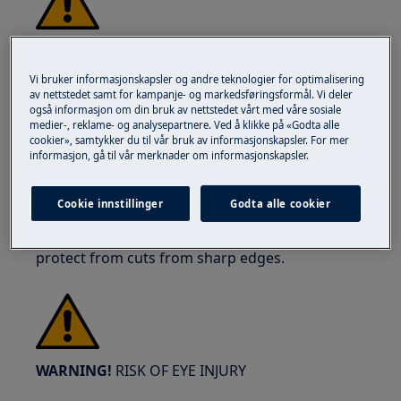
WARNING!
RISK OF INJURY
Vi bruker informasjonskapsler og andre teknologier for optimalisering
av nettstedet samt for kampanje- og markedsføringsformål. Vi deler
også informasjon om din bruk av nettstedet vårt med våre sosiale
medier-, reklame- og analysepartnere. Ved å klikke på «Godta alle
cookier», samtykker du til vår bruk av informasjonskapsler. For mer
informasjon, gå til vår merknader om informasjonskapsler.
Always take care when moving appliances. For
heavy appliances it's safest for two persons to
Cookie innstillinger
Godta alle cookier
move it. Always use safety gloves and safety
footwear. Wear safety gloves at all times to
protect from cuts from sharp edges.
WARNING!
RISK OF EYE INJURY