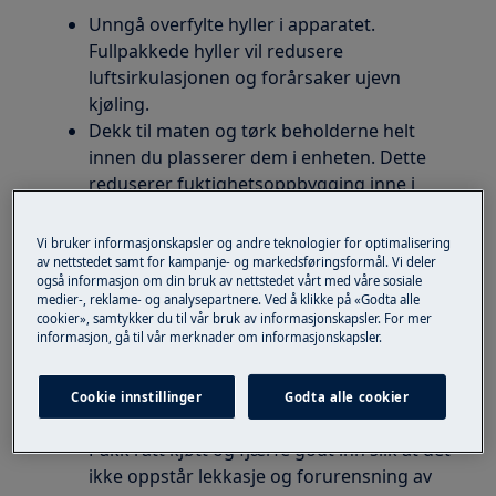
Unngå overfylte hyller i apparatet.
Fullpakkede hyller vil redusere
luftsirkulasjonen og forårsaker ujevn
kjøling.
Dekk til maten og tørk beholderne helt
innen du plasserer dem i enheten. Dette
reduserer fuktighetsoppbygging inne i
enheten.
Pakk inn matvarer med sterk lukt eller
Vi bruker informasjonskapsler og andre teknologier for optimalisering
høyt fuktighetsinnhold.
av nettstedet samt for kampanje- og markedsføringsformål. Vi deler
også informasjon om din bruk av nettstedet vårt med våre sosiale
Oppbevar frukt og grønnsaker i
medier-, reklame- og analysepartnere. Ved å klikke på «Godta alle
grønnsaksskuffen. Der fanges fuktigheten
cookier», samtykker du til vår bruk av informasjonskapsler. For mer
informasjon, gå til vår merknader om informasjonskapsler.
opp og bidrar til å bevare matens kvalitet i
lengre tid.
De fleste frukt og grønnsaker bør lagres
Cookie innstillinger
Godta alle cookier
ved lav temperatur og høy luftfuktighet.
Pakk rått kjøtt og fjærfe godt inn slik at det
ikke oppstår lekkasje og forurensning av