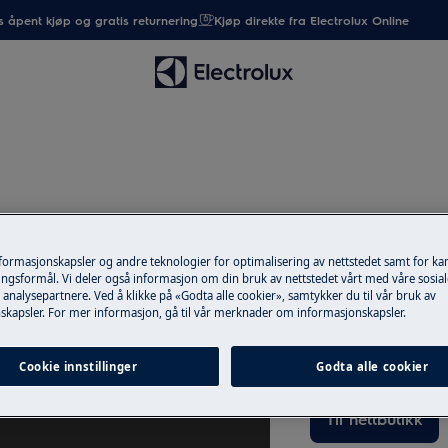
 åpent kjøp og gratis returnering
Kjøp direkte fra Electrolux Online
nformasjonskapsler og andre teknologier for optimalisering av nettstedet samt for k
ngsformål. Vi deler også informasjon om din bruk av nettstedet vårt med våre sosial
Reservedeler og
analysepartnere. Ved å klikke på «Godta alle cookier», samtykker du til vår bruk av
skapsler. For mer informasjon, gå til vår merknader om informasjonskapsler.
Finn originale rese
web shop og få de
Cookie innstillinger
Godta alle cookier
Til nettbutikk