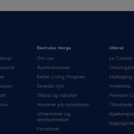
Electrolux Norge
Utforsk
Group
Om oss
Le Cordon 
ssional
Åpenhetsloven
Omsorgsful
er
Better Living Program
Matlaging 
masjon
Seneste nytt
Inneklima
aft
Tilbud og rabatter
Premium C
olux
Abonner på nyhetsbrev
Tilkoblede
Utmerkelser og
Kjøkkenpla
anerkjennelser
Kjøpsguide
Facebook