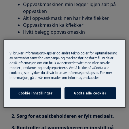
Oppvaskmaskinen min legger igjen salt på
oppvasken
Alt i oppvaskmaskinen har hvite flekker
Oppvaskmaskin kalkflekker
Hvitt belegg oppvaskmaskin
Gjelder for
Vi bruker informasjonskapsler og andre teknologier for optimalisering
Frittstående oppvaskmaskin
av nettstedet samt for kampanje- og markedsføringsformål. Vi deler
også informasjon om din bruk av nettstedet vårt med våre sosiale
Integrert oppvaskmaskin
medier-, reklame- og analysepartnere. Ved å klikke på «Godta alle
Oppvaskmaskin
cookier», samtykker du til vår bruk av informasjonskapsler. For mer
informasjon, gå til vår merknader om informasjonskapsler.
Løsning
Cookie innstillinger
Godta alle cookier
1. Sjekk at lokket har en tetning og at det er
riktig festet til saltbeholderen.
2. Sørg for at saltbeholderen er fylt med salt.
3. Kontroller at vannmykneren er innstilt på