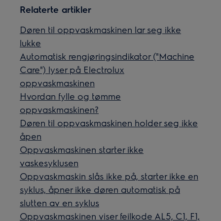
Relaterte artikler
Døren til oppvaskmaskinen lar seg ikke
lukke
Automatisk rengjøringsindikator ("Machine
Care") lyser på Electrolux
oppvaskmaskinen
Hvordan fylle og tømme
oppvaskmaskinen?
Døren til oppvaskmaskinen holder seg ikke
åpen
Oppvaskmaskinen starter ikke
vaskesyklusen
Oppvaskmaskin slås ikke på, starter ikke en
syklus, åpner ikke døren automatisk på
slutten av en syklus
Oppvaskmaskinen viser feilkode AL5, C1, F1,