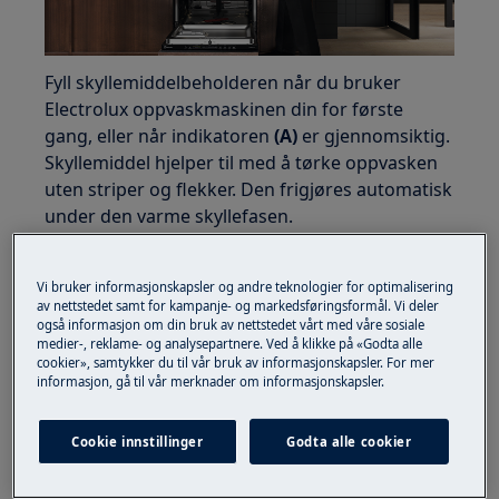
Fyll skyllemiddelbeholderen når du bruker
Electrolux oppvaskmaskinen din for første
gang, eller når indikatoren
(A)
er gjennomsiktig.
Skyllemiddel hjelper til med å tørke oppvasken
uten striper og flekker. Den frigjøres automatisk
under den varme skyllefasen.
Fyll på skyllemiddel
Vi bruker informasjonskapsler og andre teknologier for optimalisering
1.
Åpne lokket
(C)
.
av nettstedet samt for kampanje- og markedsføringsformål. Vi deler
også informasjon om din bruk av nettstedet vårt med våre sosiale
medier-, reklame- og analysepartnere. Ved å klikke på «Godta alle
2.
Fyll dispenseren
(B)
med skyllemiddel til den
cookier», samtykker du til vår bruk av informasjonskapsler. For mer
når merket
MAX
. Bruk kun skyllemiddel som er
informasjon, gå til vår merknader om informasjonskapsler.
spesielt utviklet for oppvaskmaskiner.
Cookie innstillinger
Godta alle cookier
3.
Fjern eventuelt sølt skyllemiddel med en
absorberende klut for å forhindre overdreven
skumdannelse.