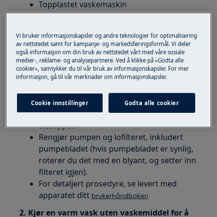
Topplastet vaskemaskin
Løsning
Vi bruker informasjonskapsler og andre teknologier for optimalisering
av nettstedet samt for kampanje- og markedsføringsformål. Vi deler
1. Slå av maskinen og rengjør
også informasjon om din bruk av nettstedet vårt med våre sosiale
dreneringspumpen og filteret
medier-, reklame- og analysepartnere. Ved å klikke på «Godta alle
cookier», samtykker du til vår bruk av informasjonskapsler. For mer
informasjon, gå til vår merknader om informasjonskapsler.
Hvis vaskemaskinen pumper kontinuerlig
og produserer skum, det brukes
vaskemiddel som produserer mye skum,
Cookie innstillinger
Godta alle cookier
kan det føre til at nivåsystemet blir
tilstoppet.
Rengjør pumpen og lofilteret, inkludert
pumpebladet (hvis pumpebladet er synlig,
roterer du det med en blyant, og setter inn
filteret igjen).
For detaljert prosedyre, se levert med
apparatet ditt
brukerhåndboken
2. Kjør en varm vask uten vaskemiddel for å