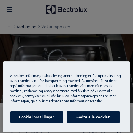
Matlaging
Vakuumpakker
Støtte for Vakuumpakker
Vi bruker informasjonskapsler og andre teknologier for optimalisering
av nettstedet samt for kampanje- og markedsføringsformål. Vi deler
også informasjon om din bruk av nettstedet vårt med våre sosiale
medier-, reklame- og analysepartnere. Ved å klikke på «Godta alle
cookier», samtykker du til vår bruk av informasjonskapsler. For mer
informasjon, gå til vår merknader om informasjonskapsler.
Søk blant våre støtteartikler
Cookie innstillinger
Godta alle cookier