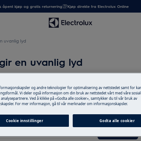
 åpent kjøp og gratis returnering
Kjøp direkte fra Electrolux Online
n uvanlig lyd
ir en uvanlig lyd
nformasjonskapsler og andre teknologier for optimalisering av nettstedet samt for k
Reservedeler og
ngsformål. Vi deler også informasjon om din bruk av nettstedet vårt med våre sosial
analysepartnere. Ved å klikke på «Godta alle cookier», samtykker du til vår bruk av
Finn originale rese
skapsler. For mer informasjon, gå til vår merknader om informasjonskapsler.
web shop og få de
Cookie innstillinger
Godta alle cookier
Til nettbutikk