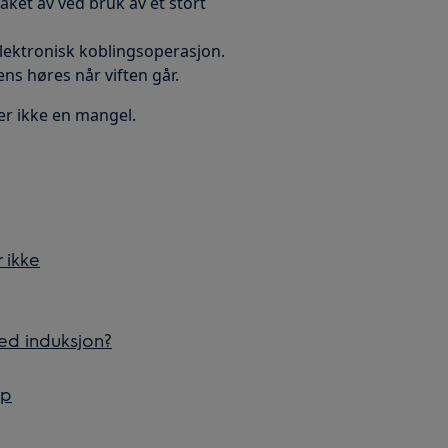
ket av ved bruk av et stort
ektronisk koblingsoperasjon.
ns høres når viften går.
er ikke en mangel.
 ikke
med induksjon?
pp