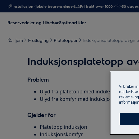
Installasjon (lokale begrensninger)
Fri frakt over 1000,-*
30 dagers
Reservedeler og tilbehør
Støtteartikler
Hjem
Matlaging
Platetopper
Induksjonsplatetopp avgir e
Induksjonsplatetopp avg
Problem
Vi bruker i
Ulyd fra platetopp med induksjon
markedsføri
reklame- og 
Ulyd fra komfyr med induksjonstopp.
informasjon
Gjelder for
Platetopp induksjon
Induksjonskomfyr