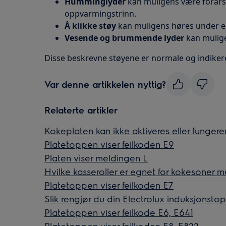
Humminglyder
kan muligens være forårsa
oppvarmingstrinn.
Å klikke støy
kan muligens høres under el
Vesende og brummende lyder
kan mulige
Disse beskrevne støyene er normale og indiker
Var denne artikkelen nyttig?
Relaterte artikler
Kokeplaten kan ikke aktiveres eller fungerer
Platetoppen viser feilkoden E9
Platen viser meldingen L
Hvilke kasseroller er egnet for kokesoner 
Platetoppen viser feilkoden E7
Slik rengjør du din Electrolux induksjonsto
Platetoppen viser feilkode E6, E641
Platetoppen viser feilkoden E8, E822