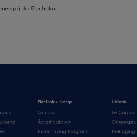
onen på din Electrolux
Electrolux Norge
Utforsk
Group
Om oss
Le Cordon 
ssional
Åpenhetsloven
Omsorgsful
er
Better Living Program
Matlaging 