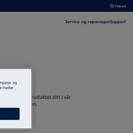
Tillbud
Service og reparasjon
Support
ampanje- og
 tilbehør
e medier-,
rvedeler for produktet ditt i vår
 levert på døren.