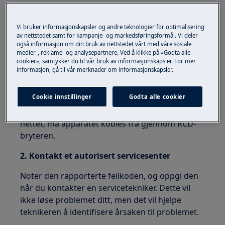
1. Koble apparatet fra strømforsyningen i
minst 30 sekunder. Koble den til på nytt og
Vi bruker informasjonskapsler og andre teknologier for optimalisering
slå den på
av nettstedet samt for kampanje- og markedsføringsformål. Vi deler
også informasjon om din bruk av nettstedet vårt med våre sosiale
medier-, reklame- og analysepartnere. Ved å klikke på «Godta alle
Merk: For å starte apparatet på nytt, er det
cookier», samtykker du til vår bruk av informasjonskapsler. For mer
nødvendig å slå det av fra nettforbindelsen og
informasjon, gå til vår merknader om informasjonskapsler.
vente 30 sekunder før du slår det på igjen.
Cookie innstillinger
Godta alle cookier
For innebygde apparater, på grunn av
umuligheten av å koble dem fra det elektriske
nettet, må apparatet kobles fra gjennom RCD-
bryteren.
2. Kontakt et autorisert servicesenter
Noter den rapporterte feilkoden, og oppgi den
når du kontakter en servicetekniker. Dette vil
ikke løse problemet ditt, men det vil hjelpe
teknikeren å identifisere årsaken til problemet.