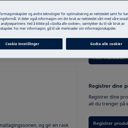
nformasjonskapsler og andre teknologier for optimalisering av nettstedet samt for k
ngsformål. Vi deler også informasjon om din bruk av nettstedet vårt med våre sosial
Finn brukerman
analysepartnere. Ved å klikke på «Godta alle cookier», samtykker du til vår bruk av
skapsler. For mer informasjon, gå til vår merknader om informasjonskapsler.
tige funksjoner. Forskjellige
Løs problem og fi
an komme med forskjellige
dokumentasjon for
kan variere.
Cookie innstillinger
Godta alle cookier
Finn manualen
Registrer dine 
Registrer dine pr
alt du trenger på e
Registrer produ
e matlagingssonen, og gir en rask