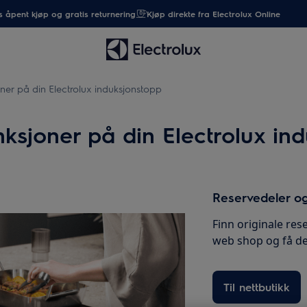
 åpent kjøp og gratis returnering
Kjøp direkte fra Electrolux Online
ner på din Electrolux induksjonstopp
nksjoner på din Electrolux in
Reservedeler og
Finn originale rese
web shop og få de
Til nettbutikk