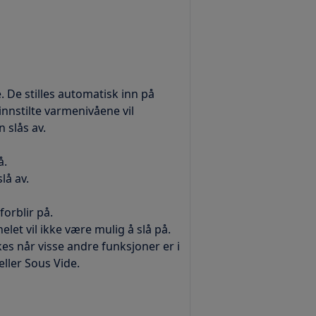
. De stilles automatisk inn på
innstilte varmenivåene vil
 slås av.
å.
lå av.
orblir på.
let vil ikke være mulig å slå på.
s når visse andre funksjoner er i
eller Sous Vide.