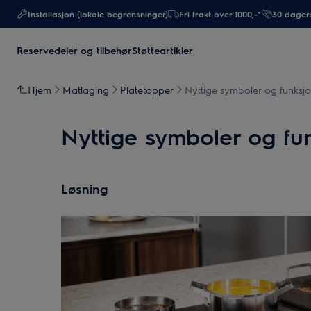
Installasjon (lokale begrensninger)
Fri frakt over 1000,-*
30 dagers
Reservedeler og tilbehør
Støtteartikler
Hjem
Matlaging
Platetopper
Nyttige symboler og funksjo
Nyttige symboler og fu
Løsning