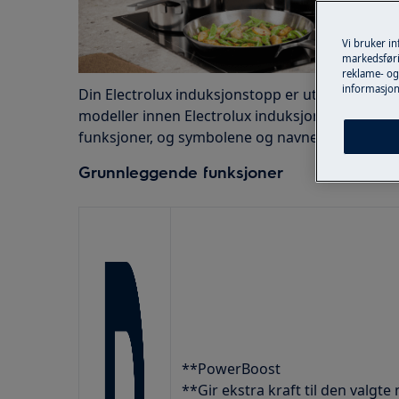
Vi bruker i
markedsføri
reklame- og 
informasjon
Din Electrolux induksjonstopp er utstyrt med nyt
modeller innen Electrolux induksjonstopper k
funksjoner, og symbolene og navnene på disse 
Grunnleggende funksjoner
**PowerBoost
**Gir ekstra kraft til den valgt