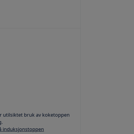
r utilsiktet bruk av koketoppen
g.
på induksjonstoppen