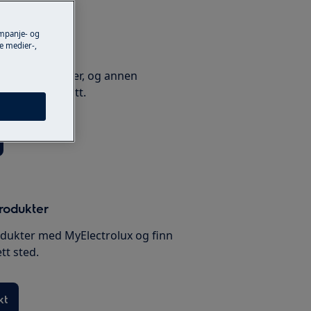
ampanje- og
e medier-,
ualen din
nn instruksjoner, og annen
 produktet ditt.
produkter
odukter med MyElectrolux og finn
tt sted.
kt