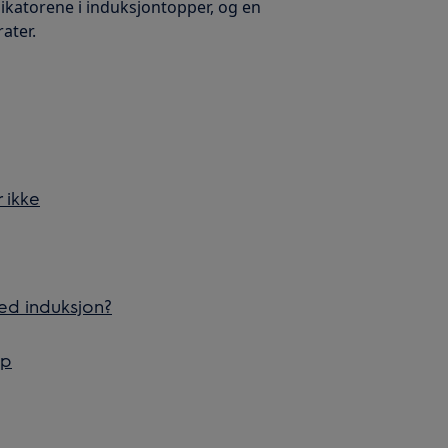
ndikatorene i induksjontopper, og en
ater.
 ikke
med induksjon?
pp