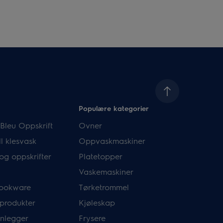
Populære kategorier
Bleu Oppskrift
Ovner
l klesvask
Oppvaskmaskiner
og oppskrifter
Platetopper
Vaskemaskiner
ookware
Tørketrommel
 produkter
Kjøleskap
nlegger
Frysere