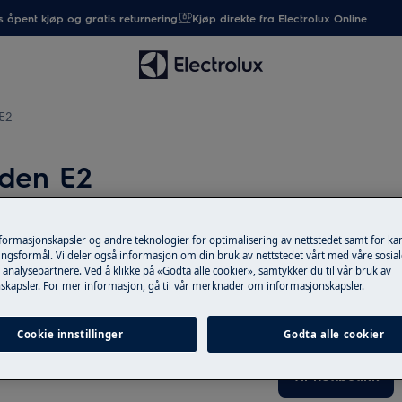
 åpent kjøp og gratis returnering
Kjøp direkte fra Electrolux Online
 E2
oden E2
nformasjonskapsler og andre teknologier for optimalisering av nettstedet samt for k
Reservedeler og
ngsformål. Vi deler også informasjon om din bruk av nettstedet vårt med våre sosial
analysepartnere. Ved å klikke på «Godta alle cookier», samtykker du til vår bruk av
skapsler. For mer informasjon, gå til vår merknader om informasjonskapsler.
Finn originale rese
web shop og få de
Cookie innstillinger
Godta alle cookier
Til nettbutikk