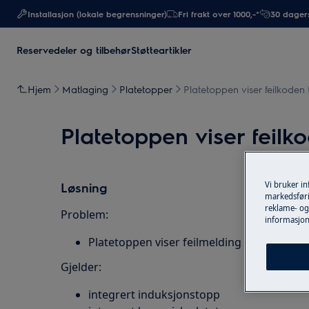
Installasjon (lokale begrensninger)
Fri frakt over 1000,-*
30 dagers
Reservedeler og tilbehør
Støtteartikler
Hjem
Matlaging
Platetopper
Platetoppen viser feilkoden
Platetoppen viser feilk
Vi bruker i
Løsning
markedsføri
reklame- og 
Problem:
informasjon
Platetoppen viser feilmelding E2
Gjelder:
integrert induksjonstopp