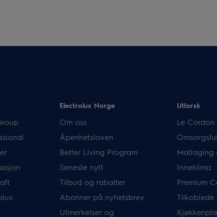
Electrolux Norge
Utforsk
Group
Om oss
Le Cordon 
ssional
Åpenhetsloven
Omsorgsful
er
Better Living Program
Matlaging 
masjon
Seneste nytt
Inneklima
aft
Tilbud og rabatter
Premium C
olux
Abonner på nyhetsbrev
Tilkoblede
Utmerkelser og
Kjøkkenpla