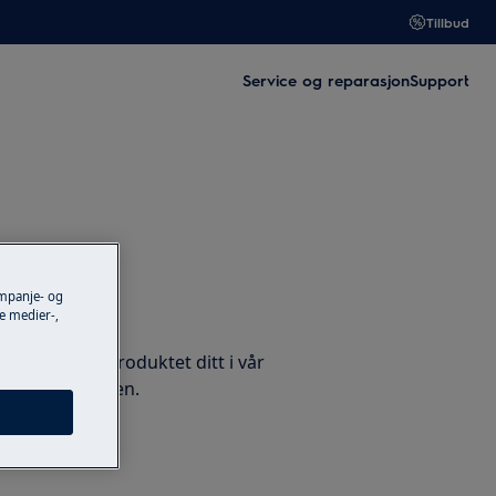
Tillbud
Service og reparasjon
Support
ampanje- og
 tilbehør
e medier-,
rvedeler for produktet ditt i vår
 levert på døren.