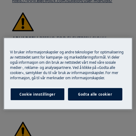
https://www.electrolux.com/support/user-manuals/
ADVARSEL!
RISIKO FOR ELEKTRISK SJOKK
Før enhver reparasjon eller
Vi bruker informasjonskapsler og andre teknologier for optimalisering
vedlikeholdsoperasjon, deaktiver apparatet og
av nettstedet samt for kampanje- og markedsføringsformål. Vi deler
også informasjon om din bruk av nettstedet vårt med våre sosiale
koble fra støpselet fra stikkontakten.
medier-, reklame- og analysepartnere. Ved å klikke på «Godta alle
cookier», samtykker du til vår bruk av informasjonskapsler. For mer
informasjon, gå til vår merknader om informasjonskapsler.
Cookie innstillinger
Godta alle cookier