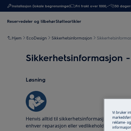
Installasjon (lokale begrensninger)
Fri frakt over 1000,-*
30 dagers
Reservedeler og tilbehør
Støtteartikler
Hjem
EcoDesign
Sikkerhetsinformasjon
Sikkerhetsinforma
Sikkerhetsinformasjon 
Løsning
Vi bruker i
markedsføri
Henvis alltid til sikkerhetsinformasjonen i bru
reklame- og 
enhver reparasjon eller vedlikeholdsoperasjon
informasjon