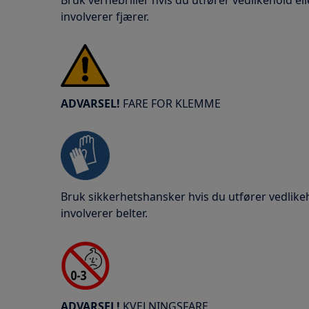
Bruk vernebriller hvis du utfører vedlikehold e
involverer fjærer.
ADVARSEL!
FARE FOR KLEMME
Bruk sikkerhetshansker hvis du utfører vedlike
involverer belter.
ADVARSEL!
KVELNINGSFARE