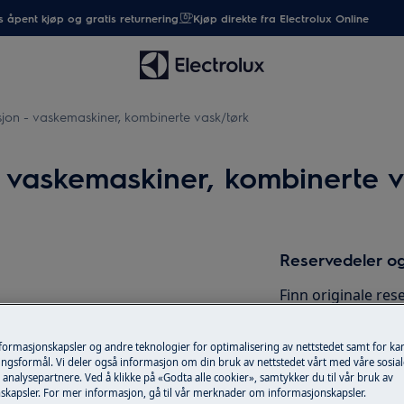
 åpent kjøp og gratis returnering
Kjøp direkte fra Electrolux Online
sjon - vaskemaskiner, kombinerte vask/tørk
- vaskemaskiner, kombinerte v
Reservedeler og
Finn originale rese
web shop og få de
nformasjonskapsler og andre teknologier for optimalisering av nettstedet samt for k
ngsformål. Vi deler også informasjon om din bruk av nettstedet vårt med våre sosial
kerhåndboken for produktet ditt før
Til nettbutikk
analysepartnere. Ved å klikke på «Godta alle cookier», samtykker du til vår bruk av
.
https://www.electrolux.com/support/user-
skapsler. For mer informasjon, gå til vår merknader om informasjonskapsler.