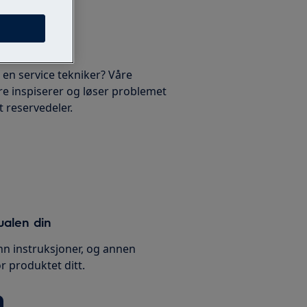
 en service tekniker? Våre
re inspiserer og løser problemet
rt reservedeler.
ualen din
nn instruksjoner, og annen
 produktet ditt.