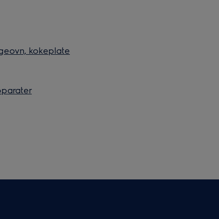
lgeovn, kokeplate
pparater