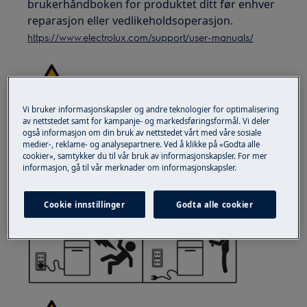
brukerhåndboken for produktet ditt før enhver
reparasjon eller vedlikeholdsoperasjon.
https://www.electrolux.com/support/user-manuals/
Vi bruker informasjonskapsler og andre teknologier for optimalisering
av nettstedet samt for kampanje- og markedsføringsformål. Vi deler
ADVARSEL!
FARE FOR ELEKTRISK SJOKK
også informasjon om din bruk av nettstedet vårt med våre sosiale
medier-, reklame- og analysepartnere. Ved å klikke på «Godta alle
Før enhver reparasjon eller
cookier», samtykker du til vår bruk av informasjonskapsler. For mer
vedlikeholdsoperasjon, deaktiver apparatet og
informasjon, gå til vår merknader om informasjonskapsler.
koble fra støpselet fra kontakten.
Cookie innstillinger
Godta alle cookier