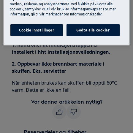
medier-, reklame- og analysepartnere. Ved å klikke på «Godta alle
cookier», samtykker du til vår bruk av informasjonskapsler. For mer
Gjelder
informasjon, gå til vår merknader om informasjonskapsler.
Integrert induksjonstopp
Cookie innstillinger
Godta alle cookier
Løsning
1. Kontroller at induksjonstoppen er
installert i hht installasjonsveiledningen.
2. Oppbevar ikke brennbart materiale i
skuffen. Eks. servietter
Når enheten brukes kan skuffen bli opptil 60°C
varm. Dette er ikke en feil.
Var denne artikkelen nyttig?
Reservedeler og tilbehør