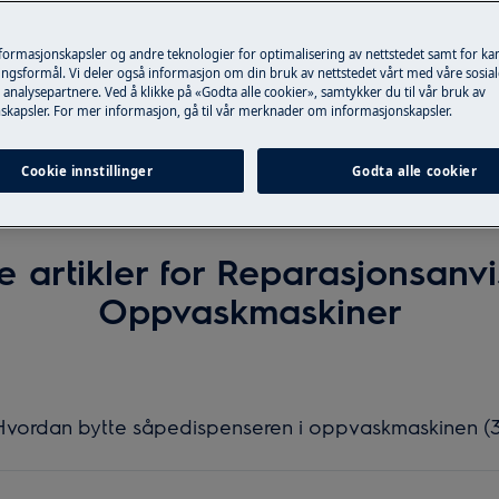
Søk blant våre støtteartikler
nformasjonskapsler og andre teknologier for optimalisering av nettstedet samt for k
ngsformål. Vi deler også informasjon om din bruk av nettstedet vårt med våre sosial
analysepartnere. Ved å klikke på «Godta alle cookier», samtykker du til vår bruk av
skapsler. For mer informasjon, gå til vår merknader om informasjonskapsler.
Cookie innstillinger
Godta alle cookier
e artikler for Reparasjonsanvi
Oppvaskmaskiner
vordan bytte såpedispenseren i oppvaskmaskinen (3