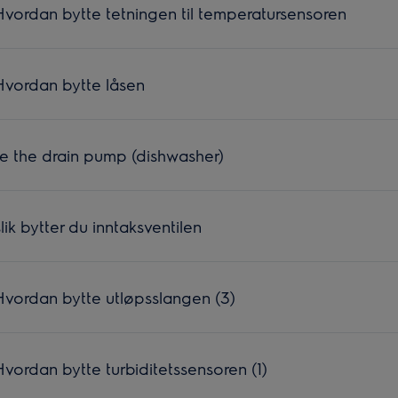
ordan bytte tetningen til temperatursensoren
vordan bytte låsen
e the drain pump (dishwasher)
k bytter du inntaksventilen
vordan bytte utløpsslangen (3)
ordan bytte turbiditetssensoren (1)