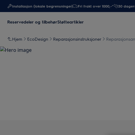
Installasjon (lokale begrensninger)
Fri frakt over 1000,-*
30 dagers
Reservedeler og tilbehør
Støtteartikler
Hjem
EcoDesign
Reparasjonsinstruksjoner
Reparasjonsan
Støtte for 