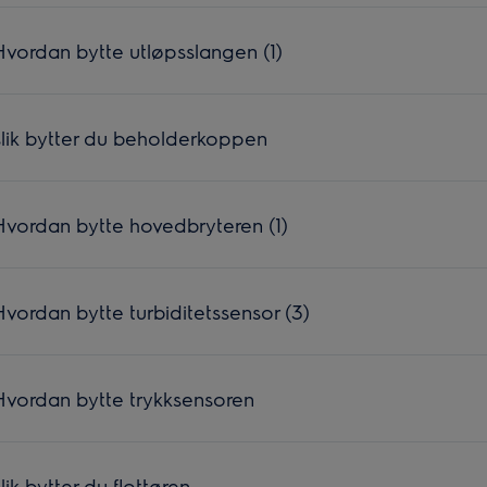
vordan bytte utløpsslangen (1)
lik bytter du beholderkoppen
vordan bytte hovedbryteren (1)
ordan bytte turbiditetssensor (3)
vordan bytte trykksensoren
k bytter du flottøren