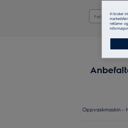
Vi bruker i
markedsføri
reklame- og 
informasjon
Anbefalt
Oppvaskmaskin - H