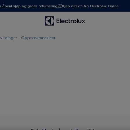
 åpent kjøp og gratis returnering
Kjøp direkte fra Electrolux Online
visninger - Oppvaskmaskiner
Reparasjonsanvisninger - Opp