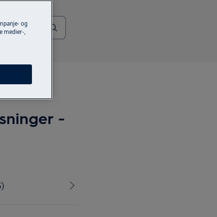
ampanje- og
e medier-,
sninger -
)